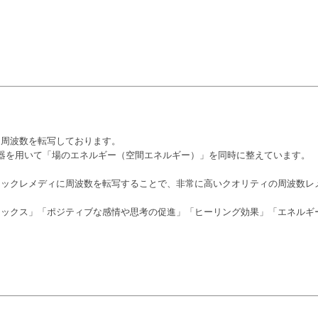
て周波数を転写しております。
の機器を用いて「場のエネルギー（空間エネルギー）」を同時に整えています。
リックレメディに周波数を転写することで、非常に高いクオリティの周波数レ
ラックス」「ポジティブな感情や思考の促進」「ヒーリング効果」「エネルギ