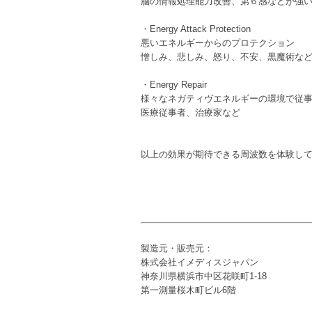
脳の情報処理能力改善、第６感などが強
・Energy Attack Protection
悪いエネルギーからのプロテクション
憎しみ、悲しみ、怒り、不安、黒魔術な
・Energy Repair
様々なネガティヴエネルギーの環境で従
医療従事者、治療家など
以上の効果が期待できる周波数を体験し
製造元・販売元：
株式会社イメディスジャパン
神奈川県横浜市中区花咲町1-18
第一測量桜木町ビル6階