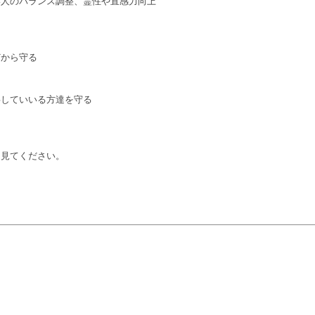
い人のバランス調整、霊性や直感力向上
どから守る
事していいる方達を守る
て見てください。