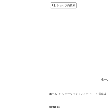
ショップ内検索
ホー
ホーム
>
シャーリック（レメディ）
>
電磁波
電磁波